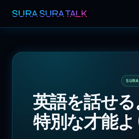
SURA
英語を話せる
特別な才能よ