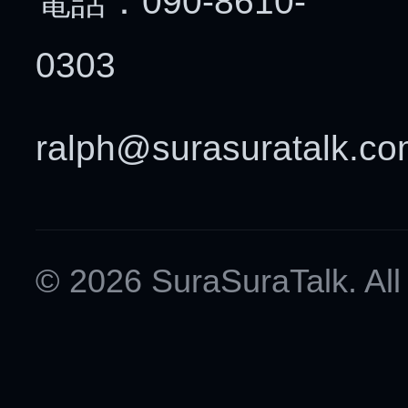
電話：090-8610-
0303
ralph@surasuratalk.c
© 2026 SuraSuraTalk. All 