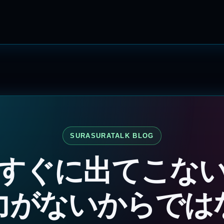
SURASURATALK BLOG
すぐに出てこな
力がないからでは