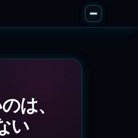
いのは、
ない