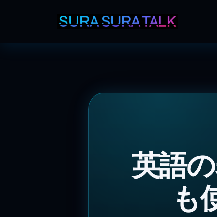
英語の
も